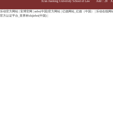
Xi'an Jiaotong University School of Law Add：28 Xia
乐动官方网站
|
安博官网
|
anbo(中国)官方网站
|
亿德网站_亿德（中国）
|
乐动在线网
官方认证平台_世界杯shijiebei(中国)
|