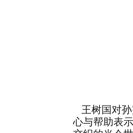
王树国对孙
心与帮助表示